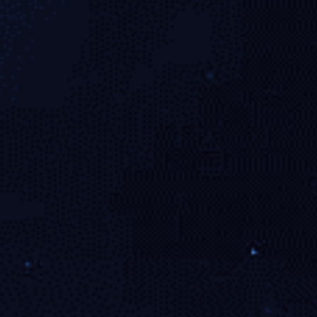
流合同到期将重
的短期交流合同到期，她将重返河南为家...