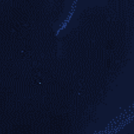
作为湖人队的重要成员，詹姆斯与球队之
的不确定性，詹姆斯与湖人的关系也变得
另外，在过去几个赛季中，湖人队未能如
詹姆斯构建一个具竞争力的新阵容，是一
与此同时，随着年轻球员逐渐崭露头角，
无法有效提升球队竞争力，那么即便是超
3、海伍德观点分析
海伍德作为前NBA球员，对于球员状态和
NBA环境的一种深刻理解。在许多专家看
海伍德提到的不看好背后，是基于对湖人
球员，也很难实现预期目标。因此，其言