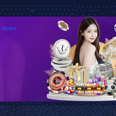
App下载
公司介绍
体育报道
PP与网页版入口｜畅享全球体育
球、篮球、电竞等项目的赛事资讯与数据内容， 支
聚焦热门体育内容， 助您轻松获取赛事动态，掌
手机App
网页版