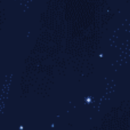
间建立了深厚的联系。然而，这种联系近年来似乎经历了一些波
复杂起来。
愿争取总冠军，这也让外界对球队未来发展方向产生了疑虑。尽
个亟待解决的问题。这使得很多人开始猜测他是否会选择离开这
如安东尼·戴维斯等人的成长，湖人在战术执行和团队默契方面都
级巨星如詹姆斯，也难以改变结果，从而影响到他的留队意向。
球队动态有着独特见解。他所言“虽然詹姆斯状态依旧出色，但不
来，即便个人实力强大，但团队整体结构与战斗意志同样重要。
未来发展的担忧。他认为，如果没有清晰的发展规划和稳定的人
辞中的谨慎态度值得我们重视。