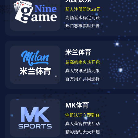
海伍德称詹姆斯状态依旧
2026-07-09 04:17
51 次阅读
首页
/
体育报道
在当今的篮球界，詹姆斯无疑是一个备受