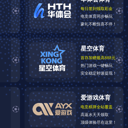
价，他认为尽管詹姆斯依然保持着出色的竞