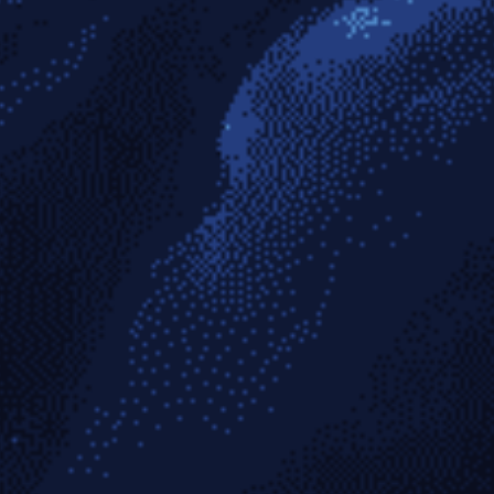
变，那就是篮球运动总是充满变数，而每位参与者都将在此过程
的新高度，不断追寻属于自己的荣耀与成就感。