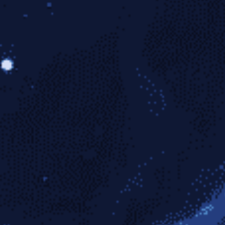
评论人士认为，只要这位超级明星愿意留在湖人，就一定能找到
每个明星都需面对新的压力和期待，因此海伍德的话语具有一定
，都面临众多未知数。如果管理层能及时作出调整，并围绕核心
易对象，一旦加入，将显著提高整个团队实力，从而吸引诸如詹
在积极寻找机会，以达到增强竞争力之目的。如果其他球队对冲
他城市会展开争夺，从而影响到现有阵容及其稳定性。
确非常关键。一方面，他们希望继续追求自己的职业生涯巅峰；
认真审视接下来的每一步，以确保能朝着最佳方向前行。
无论是在个人竞技状态上还是与球队关系上，均存在诸多影响因
果。海伍德虽然表示不看好，但这一切仍取决于多种复杂因素交