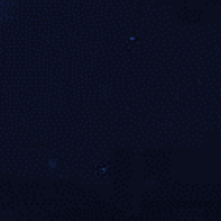
西海岸赛前球队全力以赴
合同，这一举动标...
在即将到来的西海岸赛中，球队
2026-07-18
雄鹿欲通过字母交易拉拢
赛，为中国篮球注...
在NBA的交易市场上，球队之