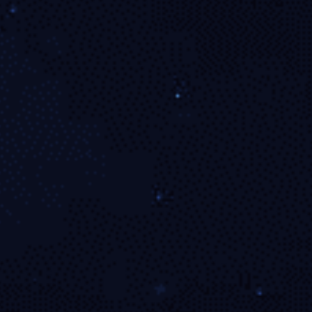
誓言不松懈争取
展现出全力以赴的决心与信心。面对激...
拓者收回利拉德
间的动态时刻牵动着球迷和媒体的神经。...