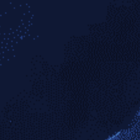
动。随着球队阵容不断变化以及管理层决策
管有过辉煌历史，但目前球队是否能够围绕
个曾经给予他辉煌成就的平台。
需要做出调整。这样的背景下，如果管理层
看好他重返湖人队”，其实反映了对当前
事安排，即使拥有像詹姆斯这样级别的明星