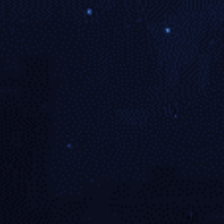
雄鹿队与后卫卡姆琼斯签署双向合同正式
近日，雄鹿队与年轻后卫卡姆琼斯正式签署了一份双向
2026-07-19
郭昊文正式加盟萨克拉门托国王队参加NB
郭昊文的正式加盟萨克拉门托国王队，参加NBA夏季联